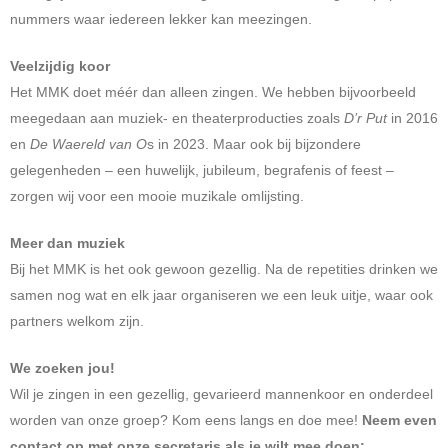
nummers waar iedereen lekker kan meezingen.
Veelzijdig koor
Het MMK doet méér dan alleen zingen. We hebben bijvoorbeeld
meegedaan aan muziek- en theaterproducties zoals
D’r Put
in 2016
en
De Waereld van O
s in 2023. Maar ook bij bijzondere
gelegenheden – een huwelijk, jubileum, begrafenis of feest –
zorgen wij voor een mooie muzikale omlijsting.
Meer dan muziek
Bij het MMK is het ook gewoon gezellig. Na de repetities drinken we
samen nog wat en elk jaar organiseren we een leuk uitje, waar ook
partners welkom zijn.
We zoeken jou!
Wil je zingen in een gezellig, gevarieerd mannenkoor en onderdeel
worden van onze groep? Kom eens langs en doe mee!
Neem even
contact op met onze secretaris als je wilt mee doen: