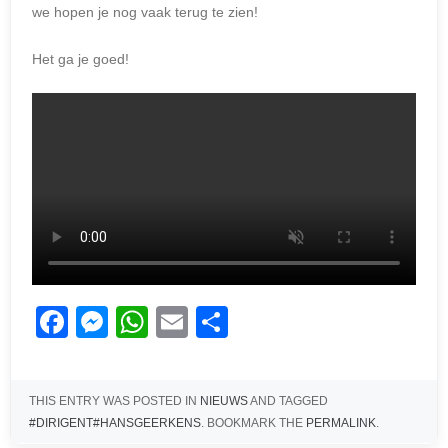
we hopen je nog vaak terug te zien!
Het ga je goed!
F
M
W
E
D
a
e
h
m
el
c
ss
at
ail
e
THIS ENTRY WAS POSTED IN
NIEUWS
AND TAGGED
e
e
s
n
#DIRIGENT#HANSGEERKENS
. BOOKMARK THE
PERMALINK
.