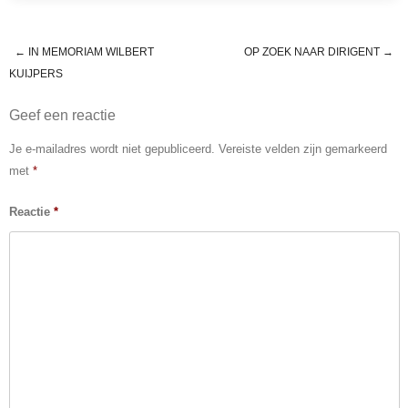
b
n
A
o
g
p
o
er
p
←
IN MEMORIAM WILBERT
OP ZOEK NAAR DIRIGENT
→
Post navigation
KUIJPERS
k
Geef een reactie
Je e-mailadres wordt niet gepubliceerd.
Vereiste velden zijn gemarkeerd
met
*
Reactie
*