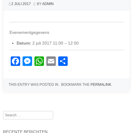
2 JULI 2017
BY
ADMIN
Evenementgegevens
Datum:
2 juli 2017 11:00
–
12:00
F
M
W
E
D
a
e
h
m
el
c
ss
at
ail
e
THIS ENTRY WAS POSTED IN . BOOKMARK THE
PERMALINK
.
e
e
s
n
b
n
A
o
g
p
Search
o
er
p
Post navigation
k
RECENTE BERICHTEN