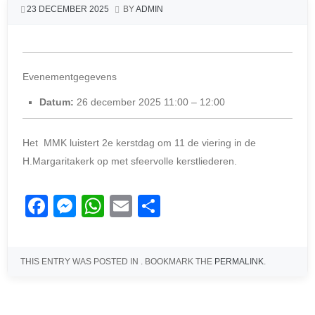
23 DECEMBER 2025
BY
ADMIN
Evenementgegevens
Datum:
26 december 2025 11:00
–
12:00
Het MMK luistert 2e kerstdag om 11 de viering in de
H.Margaritakerk op met sfeervolle kerstliederen.
F
M
W
E
D
a
e
h
m
el
c
ss
at
ail
e
THIS ENTRY WAS POSTED IN . BOOKMARK THE
PERMALINK
.
e
e
s
n
b
n
A