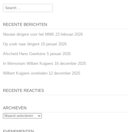
o
g
p
Search
o
er
p
Post navigation
k
RECENTE BERICHTEN
Nieuwe dirigent voor het MMK
23 februari 2026
Op zoek naar dirigent
19 januari 2026
Afscheid Hans Geerkens
5 januari 2026
In Memoriam Wilbert Kuijpers
16 december 2025
Wilbert Kuijpers overleden
12 december 2025
RECENTE REACTIES
ARCHIEVEN
EVENEMENTEN