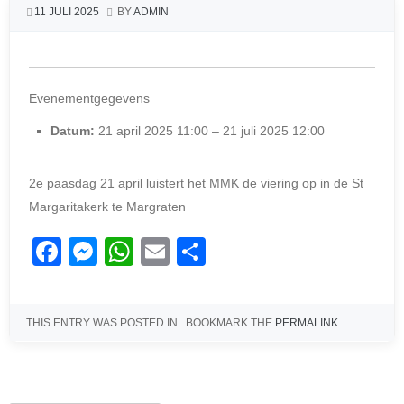
11 JULI 2025
BY
ADMIN
Evenementgegevens
Datum:
21 april 2025 11:00
–
21 juli 2025 12:00
2e paasdag 21 april luistert het MMK de viering op in de St
Margaritakerk te Margraten
F
M
W
E
D
a
e
h
m
el
c
ss
at
ail
e
THIS ENTRY WAS POSTED IN . BOOKMARK THE
PERMALINK
.
e
e
s
n
b
n
A
o
g
p