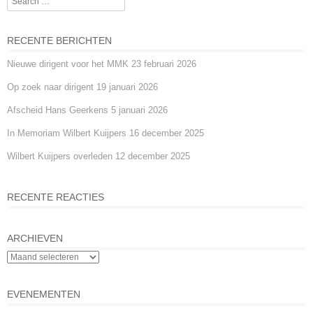
b
n
A
o
g
p
RECENTE BERICHTEN
o
er
p
Nieuwe dirigent voor het MMK
23 februari 2026
k
Op zoek naar dirigent
19 januari 2026
Afscheid Hans Geerkens
5 januari 2026
In Memoriam Wilbert Kuijpers
16 december 2025
Wilbert Kuijpers overleden
12 december 2025
RECENTE REACTIES
ARCHIEVEN
EVENEMENTEN