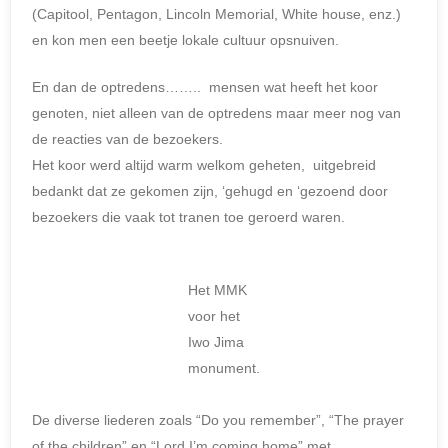
(Capitool, Pentagon, Lincoln Memorial, White house, enz.)
en kon men een beetje lokale cultuur opsnuiven.
En dan de optredens…….. mensen wat heeft het koor
genoten, niet alleen van de optredens maar meer nog van
de reacties van de bezoekers.
Het koor werd altijd warm welkom geheten, uitgebreid
bedankt dat ze gekomen zijn, ‘gehugd en ‘gezoend door
bezoekers die vaak tot tranen toe geroerd waren.
Het MMK
voor het
Iwo Jima
monument.
De diverse liederen zoals “Do you remember”, “The prayer
of the children” en “Lord I’m coming home” met