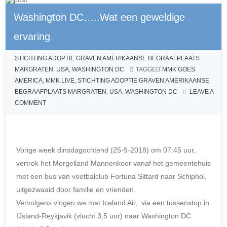
Washington DC…..Wat een geweldige
ervaring
5 OKTOBER 2018
BY
ADMIN
POSTED IN
M.M.K. LIVE
,
STICHTING ADOPTIE GRAVEN AMERIKAANSE BEGRAAFPLAATS
MARGRATEN
,
USA
,
WASHINGTON DC
TAGGED
MMK GOES
AMERICA
,
MMK LIVE
,
STICHTING ADOPTIE GRAVEN AMERIKAANSE
BEGRAAFPLAATS MARGRATEN
,
USA
,
WASHINGTON DC
LEAVE A
COMMENT
Vorige week dinsdagochtend (25-9-2018) om 07:45 uur,
vertrok het Mergelland Mannenkoor vanaf het gemeentehuis
met een bus van voetbalclub Fortuna Sittard naar Schiphol,
uitgezwaaid door familie en vrienden.
Vervolgens vlogen we met Iceland Air, via een tussenstop in
IJsland-Reykjavik (vlucht 3,5 uur) naar Washington DC