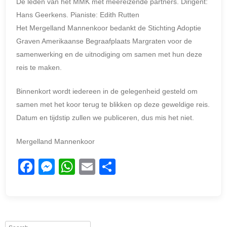
De leden van het MMK met meereizende partners. Dirigent:
Hans Geerkens. Pianiste: Edith Rutten
Het Mergelland Mannenkoor bedankt de Stichting Adoptie
Graven Amerikaanse Begraafplaats Margraten voor de
samenwerking en de uitnodiging om samen met hun deze
reis te maken.
Binnenkort wordt iedereen in de gelegenheid gesteld om
samen met het koor terug te blikken op deze geweldige reis.
Datum en tijdstip zullen we publiceren, dus mis het niet.
Mergelland Mannenkoor
F
M
W
E
D
a
e
h
m
el
c
ss
at
ail
e
e
e
s
n
Search