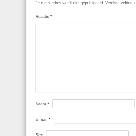
Je e-mailadres wordt niet gepubliceerd.
Vereiste velden 
Reactie
*
Naam
*
E-mail
*
Site