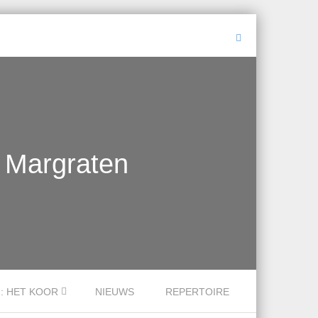
, Margraten
.: HET KOOR
NIEUWS
REPERTOIRE