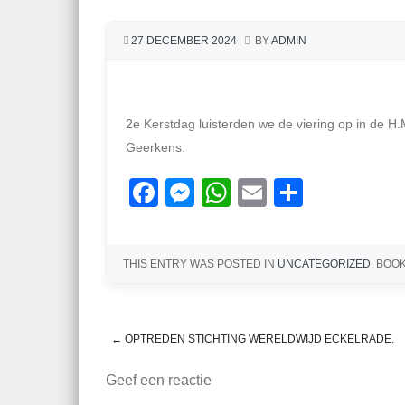
27 DECEMBER 2024
BY
ADMIN
2e Kerstdag luisterden we de viering op in de H.
Geerkens.
F
M
W
E
D
a
e
h
m
el
c
ss
at
ail
e
THIS ENTRY WAS POSTED IN
UNCATEGORIZED
. BOO
e
e
s
n
b
n
A
o
g
p
←
OPTREDEN STICHTING WERELDWIJD ECKELRADE.
o
er
p
Post navigation
Geef een reactie
k