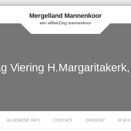
Mergelland Mannenkoor
een aMeeZing mannenkoor
g Viering H.Margaritakerk
ALGEMENE INFO
CONTACT
DIRIGENT
M.M.K