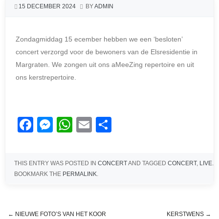
15 DECEMBER 2024
BY
ADMIN
Zondagmiddag 15 ecember hebben we een ‘besloten’
concert verzorgd voor de bewoners van de Elsresidentie in
Margraten. We zongen uit ons aMeeZing repertoire en uit
ons kerstrepertoire.
F
M
W
E
D
a
e
h
m
el
c
ss
at
ail
e
THIS ENTRY WAS POSTED IN
CONCERT
AND TAGGED
CONCERT
,
LIVE
.
e
e
s
n
BOOKMARK THE
PERMALINK
.
b
n
A
o
g
p
o
er
p
←
NIEUWE FOTO’S VAN HET KOOR
KERSTWENS
→