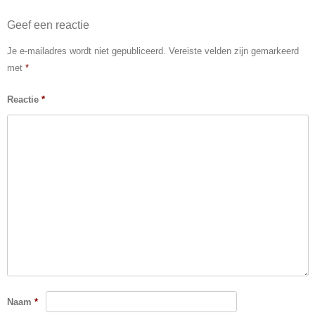
Post navigation
k
Geef een reactie
Je e-mailadres wordt niet gepubliceerd.
Vereiste velden zijn gemarkeerd
met
*
Reactie
*
Naam
*