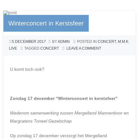
e
e
s
n
b
n
A
Winterconcert in Kerstsfeer
o
g
p
o
er
p
5 DECEMBER 2017
BY
ADMIN
POSTED IN
CONCERT
,
M.M.K.
k
LIVE
TAGGED
CONCERT
LEAVE A COMMENT
U komt toch ook?
Zondag 17 december “Winterconcert in kerstsfeer”
Wederom samenwerking tussen Mergelland Mannenkoor en
Margratens Toneel Gezelschap
Op zondag 17 december verzorgt het Mergelland