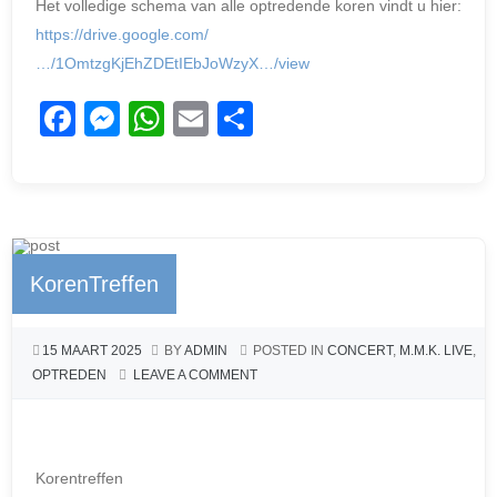
Het volledige schema van alle optredende koren vindt u hier:
https://drive.google.com/
…/1OmtzgKjEhZDEtIEbJoWzyX…/view
F
M
W
E
D
a
e
h
m
el
c
ss
at
ail
e
e
e
s
n
b
n
A
KorenTreffen
o
g
p
o
er
p
15 MAART 2025
BY
ADMIN
POSTED IN
CONCERT
,
M.M.K. LIVE
,
k
OPTREDEN
LEAVE A COMMENT
Korentreffen