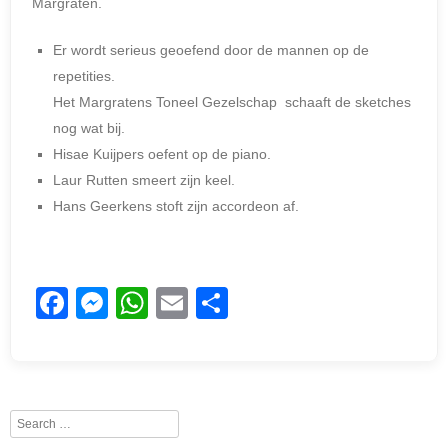
Margraten.
Er wordt serieus geoefend door de mannen op de
repetities.
Het Margratens Toneel Gezelschap schaaft de sketches
nog wat bij.
Hisae Kuijpers oefent op de piano.
Laur Rutten smeert zijn keel.
Hans Geerkens stoft zijn accordeon af.
F
M
W
E
D
a
e
h
m
el
c
ss
at
ail
e
e
e
s
n
Search
b
n
A