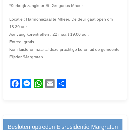
*Kerkelijk zangkoor St. Gregorius Mheer
Locatie : Harmoniezaal te Mheer. De deur gaat open om
18.30 uur.
Aanvang korentreffen : 22 maart 19.00 uur.
Entree; gratis.
Kom luisteren naar al deze prachtige koren uit de gemeente
Eijsden/Margraten
F
M
W
E
D
a
e
h
m
el
c
ss
at
ail
e
e
e
s
n
b
n
A
Besloten optreden Elsresidentie Margraten
o
g
p