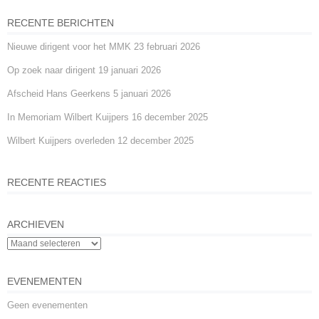
o
g
p
RECENTE BERICHTEN
o
er
p
Nieuwe dirigent voor het MMK
23 februari 2026
k
Op zoek naar dirigent
19 januari 2026
Afscheid Hans Geerkens
5 januari 2026
In Memoriam Wilbert Kuijpers
16 december 2025
Wilbert Kuijpers overleden
12 december 2025
RECENTE REACTIES
ARCHIEVEN
EVENEMENTEN
Geen evenementen