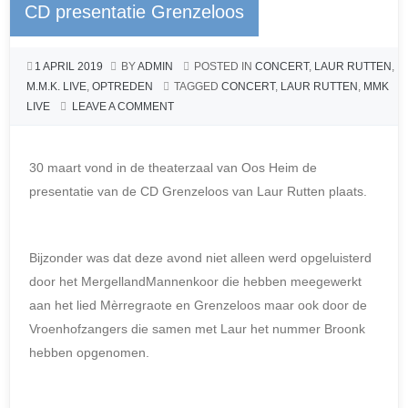
CD presentatie Grenzeloos
o
g
p
o
er
p
1 APRIL 2019
BY
ADMIN
POSTED IN
CONCERT
,
LAUR RUTTEN
,
k
M.M.K. LIVE
,
OPTREDEN
TAGGED
CONCERT
,
LAUR RUTTEN
,
MMK
LIVE
LEAVE A COMMENT
30 maart vond in de theaterzaal van Oos Heim de
presentatie van de CD Grenzeloos van Laur Rutten plaats.
Bijzonder was dat deze avond niet alleen werd opgeluisterd
door het MergellandMannenkoor die hebben meegewerkt
aan het lied Mèrregraote en Grenzeloos maar ook door de
Vroenhofzangers die samen met Laur het nummer Broonk
hebben opgenomen.