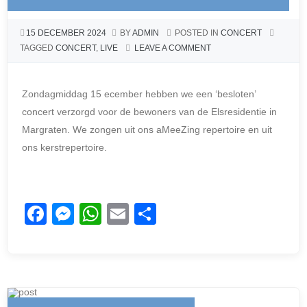
o
er
p
15 DECEMBER 2024
BY
ADMIN
POSTED IN
CONCERT
k
TAGGED
CONCERT
,
LIVE
LEAVE A COMMENT
Zondagmiddag 15 ecember hebben we een ‘besloten’
concert verzorgd voor de bewoners van de Elsresidentie in
Margraten. We zongen uit ons aMeeZing repertoire en uit
ons kerstrepertoire.
F
M
W
E
D
a
e
h
m
el
c
ss
at
ail
e
e
e
s
n
b
n
A