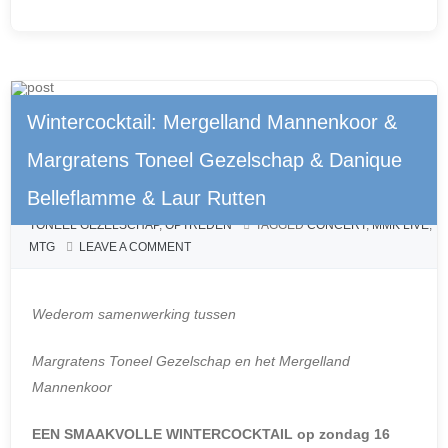
a
e
h
m
el
c
ss
at
ail
e
e
e
s
n
b
n
A
Wintercocktail: Mergelland Mannenkoor &
o
g
p
o
er
p
Margratens Toneel Gezelschap & Danique
30 NOVEMBER 2018
BY
ADMIN
POSTED IN
CONCERT
,
k
Belleflamme & Laur Rutten
DANIQUE BELLEFLAMME
,
LAUR RUTTEN
,
M.M.K. LIVE
,
MARGRATENS
TONEEL GEZELSCHAP
,
OPTREDEN
TAGGED
CONCERT
,
MMK LIVE
,
MTG
LEAVE A COMMENT
Wederom samenwerking tussen
Margratens Toneel Gezelschap en het Mergelland
Mannenkoor
EEN SMAAKVOLLE WINTERCOCKTAIL op zondag 16