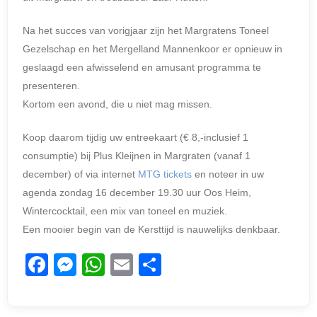
Na het succes van vorigjaar zijn het Margratens Toneel
Gezelschap en het Mergelland Mannenkoor er opnieuw in
geslaagd een afwisselend en amusant programma te
presenteren.
Kortom een avond, die u niet mag missen.
Koop daarom tijdig uw entreekaart (€ 8,-inclusief 1
consumptie) bij Plus Kleijnen in Margraten (vanaf 1
december) of via internet
MTG tickets
en noteer in uw
agenda zondag 16 december 19.30 uur Oos Heim,
Wintercocktail, een mix van toneel en muziek.
Een mooier begin van de Kersttijd is nauwelijks denkbaar.
F
M
W
E
D
a
e
h
m
el
c
ss
at
ail
e