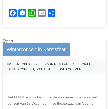
F
M
W
E
D
a
e
h
m
el
c
ss
at
ail
e
e
e
s
n
b
n
A
Winterconcert in Kerstsfeer
o
g
p
o
er
p
23 NOVEMBER 2017
BY
ADMIN
POSTED IN
CONCERT
k
TAGGED
CONCERT
,
OOS HEIM
LEAVE A COMMENT
Het M.M.K. is druk bezig met de voorbereidingen voor het
concert van 17 December in de theaterzaal van Oos Heim