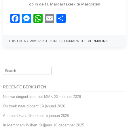
op in de H. Margaritakerk te Margraten
F
M
W
E
D
a
e
h
m
el
c
ss
at
ail
e
THIS ENTRY WAS POSTED IN . BOOKMARK THE
PERMALINK
.
e
e
s
n
b
n
A
o
g
p
Search
o
er
p
Post navigation
k
RECENTE BERICHTEN
Nieuwe dirigent voor het MMK
23 februari 2026
Op zoek naar dirigent
19 januari 2026
Afscheid Hans Geerkens
5 januari 2026
In Memoriam Wilbert Kuijpers
16 december 2025