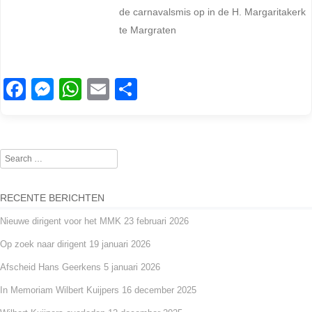
de carnavalsmis op in de H. Margaritakerk
te Margraten
F
M
W
E
D
a
e
h
m
el
c
ss
at
ail
e
e
e
s
n
Search
b
n
A
o
g
p
RECENTE BERICHTEN
o
er
p
Nieuwe dirigent voor het MMK
23 februari 2026
k
Op zoek naar dirigent
19 januari 2026
Afscheid Hans Geerkens
5 januari 2026
In Memoriam Wilbert Kuijpers
16 december 2025