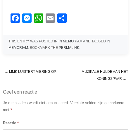
F
M
W
E
D
a
e
h
m
el
c
ss
at
ail
e
THIS ENTRY WAS POSTED IN
IN MEMORIAM
AND TAGGED
IN
e
e
s
n
MEMORIAM
. BOOKMARK THE
PERMALINK
.
b
n
A
o
g
p
o
er
p
←
MMK LUISTERT VIERING OP.
MUZIKALE HULDE AAN HET
Post navigation
KONINGSPAAR
→
k
Geef een reactie
Je e-mailadres wordt niet gepubliceerd.
Vereiste velden zijn gemarkeerd
met
*
Reactie
*