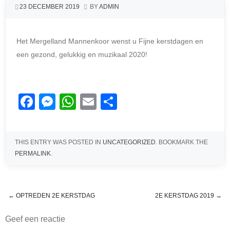
23 DECEMBER 2019
BY
ADMIN
Het Mergelland Mannenkoor wenst u Fijne kerstdagen en
een gezond, gelukkig en muzikaal 2020!
F
M
W
E
D
a
e
h
m
el
c
ss
at
ail
e
THIS ENTRY WAS POSTED IN
UNCATEGORIZED
. BOOKMARK THE
e
e
s
n
PERMALINK
.
b
n
A
o
g
p
o
er
p
←
OPTREDEN 2E KERSTDAG
2E KERSTDAG 2019
→
Post navigation
k
Geef een reactie