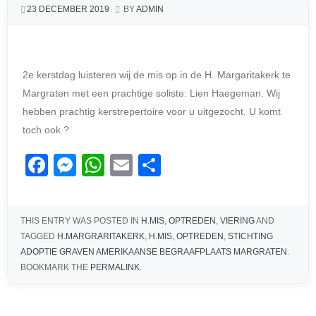
23 DECEMBER 2019
BY
ADMIN
2e kerstdag luisteren wij de mis op in de H. Margaritakerk te
Margraten met een prachtige soliste: Lien Haegeman. Wij
hebben prachtig kerstrepertoire voor u uitgezocht. U komt
toch ook ?
F
M
W
E
D
a
e
h
m
el
c
ss
at
ail
e
THIS ENTRY WAS POSTED IN
H.MIS
,
OPTREDEN
,
VIERING
AND
e
e
s
n
TAGGED
H.MARGRARITAKERK
,
H.MIS
,
OPTREDEN
,
STICHTING
b
n
A
ADOPTIE GRAVEN AMERIKAANSE BEGRAAFPLAATS MARGRATEN
.
BOOKMARK THE
PERMALINK
.
o
g
p
o
er
p