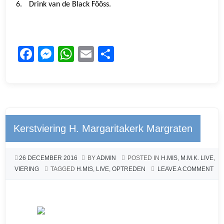
6.
Drink van de Black Fööss.
F
M
W
E
D
a
e
h
m
el
c
ss
at
ail
e
e
e
s
n
b
n
A
Kerstviering H. Margaritakerk Margraten
o
g
p
o
er
p
26 DECEMBER 2016
BY
ADMIN
POSTED IN
H.MIS
,
M.M.K. LIVE
,
k
VIERING
TAGGED
H.MIS
,
LIVE
,
OPTREDEN
LEAVE A COMMENT