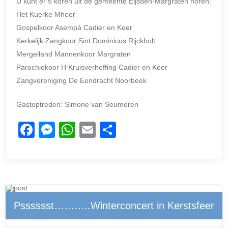
U kunt er 5 koren uit de gemeente Eijsden-Margraten horen:
Het Kuerke Mheer
Gospelkoor Asempá Cadier en Keer
Kerkelijk Zangkoor Sint Dominicus Rijckholt
Mergelland Mannenkoor Margraten
Parochiekoor H Kruisverheffing Cadier en Keer
Zangvereniging De Eendracht Noorbeek
Gastoptreden: Simone van Seumeren
F
M
W
E
D
a
e
h
m
el
c
ss
at
ail
e
e
e
s
n
b
n
A
Psssssst………..Winterconcert in Kerstsfeer
o
g
p
o
er
p