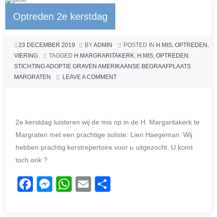
Optreden 2e kerstdag
23 DECEMBER 2019
BY
ADMIN
POSTED IN
H.MIS
,
OPTREDEN
,
VIERING
TAGGED
H.MARGRARITAKERK
,
H.MIS
,
OPTREDEN
,
STICHTING ADOPTIE GRAVEN AMERIKAANSE BEGRAAFPLAATS
MARGRATEN
LEAVE A COMMENT
2e kerstdag luisteren wij de mis op in de H. Margaritakerk te
Margraten met een prachtige soliste: Lien Haegeman. Wij
hebben prachtig kerstrepertoire voor u uitgezocht. U komt
toch ook ?
F
M
W
E
D
a
e
h
m
el
c
ss
at
ail
e