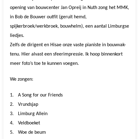
opening van bouwcenter Jan Opreij in Nuth zong het MMK,
in Bob de Bouwer outfit (
geruit hemd,
spijkerbroek/werkbroek, bouwhelm), een aantal Limburgse
liedjes.
Zelfs de dirigent en Hisae onze vaste pianiste in bouwvak-
tenu. Hier alvast een sfeerimpressie. Ik hoop binnenkort
meer foto’s toe te kunnen voegen.
We zongen:
1.
A Song for our Friends
2.
Vrundsjap
3.
Limburg Allein
4.
Veldboeket
5.
Woe de beum