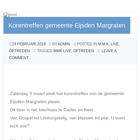
e
e
s
n
b
n
A
Korentreffen gemeente Eijsden Margraten
o
g
p
o
er
p
24 FEBRUARI 2018
BY
ADMIN
POSTED IN
M.M.K. LIVE
,
k
OPTREDEN
TAGGED
MMK LIVE
,
OPTREDEN
LEAVE A
COMMENT
Zaterdag 3 maart vindt het korentreffen van de gemeente
Eijsden-Margraten plaats:
Dit keer in het keerhoes te Cadier en Keer.
Van Gospel tot Limburgstalig, van klassiek tot pop. U komt
toch ook?