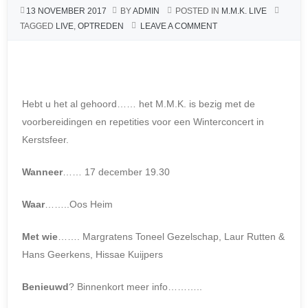
13 NOVEMBER 2017
BY
ADMIN
POSTED IN
M.M.K. LIVE
k
TAGGED
LIVE
,
OPTREDEN
LEAVE A COMMENT
Hebt u het al gehoord…… het M.M.K. is bezig met de
voor
bereidingen en repetities voor een Winterconcert in
Kerstsfeer.
Wanneer
…… 17 december 19.30
Waar
……..Oos Heim
Met wie
……. Margratens Toneel Gezelschap, Laur Rutten &
Hans Geerkens, Hissae Kuijpers
Benieuwd
? Binnenkort meer info………..