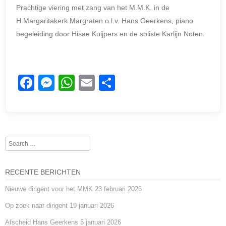
Prachtige viering met zang van het M.M.K. in de
H.Margaritakerk Margraten o.l.v. Hans Geerkens, piano
begeleiding door Hisae Kuijpers en de soliste Karlijn Noten.
F
M
W
E
D
a
e
h
m
el
c
ss
at
ail
e
e
e
s
n
Search
b
n
A
o
g
p
RECENTE BERICHTEN
o
er
p
Nieuwe dirigent voor het MMK
23 februari 2026
k
Op zoek naar dirigent
19 januari 2026
Afscheid Hans Geerkens
5 januari 2026