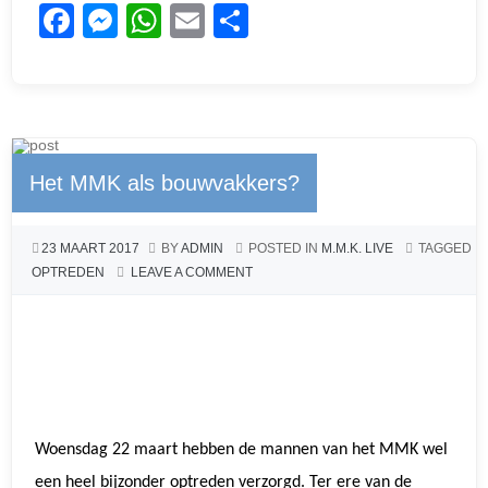
F
M
W
E
D
a
e
h
m
el
c
ss
at
ail
e
e
e
s
n
b
n
A
Het MMK als bouwvakkers?
o
g
p
o
er
p
23 MAART 2017
BY
ADMIN
POSTED IN
M.M.K. LIVE
TAGGED
k
OPTREDEN
LEAVE A COMMENT
Woensdag 22 maart hebben de mannen van het MMK wel
een heel bijzonder optreden verzorgd. Ter ere van de