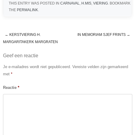
THIS ENTRY WAS POSTED IN
CARNAVAL
,
H.MIS
,
VIERING
. BOOKMARK
e
e
s
n
THE
PERMALINK
.
b
n
A
o
g
p
o
er
p
←
KERSTVIERING H.
IN MEMORIAM SJEF FRINTS
→
Post navigation
MARGARITAKERK MARGRATEN
k
Geef een reactie
Je e-mailadres wordt niet gepubliceerd.
Vereiste velden zijn gemarkeerd
met
*
Reactie
*