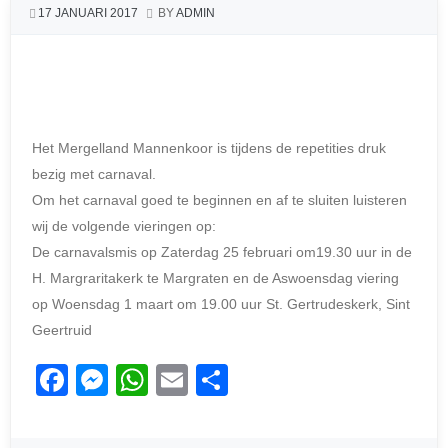
17 JANUARI 2017
BY
ADMIN
Het Mergelland Mannenkoor is tijdens de repetities druk
bezig met carnaval.
Om het carnaval goed te beginnen en af te sluiten luisteren
wij de volgende vieringen op:
De carnavalsmis op Zaterdag 25 februari om19.30 uur in de
H. Margraritakerk te Margraten en de Aswoensdag viering
op Woensdag 1 maart om 19.00 uur St. Gertrudeskerk, Sint
Geertruid
F
M
W
E
D
a
e
h
m
el
c
ss
at
ail
e