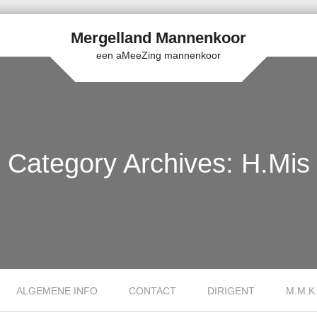
Mergelland Mannenkoor
een aMeeZing mannenkoor
Category Archives:
H.Mis
ALGEMENE INFO
CONTACT
DIRIGENT
M.M.K