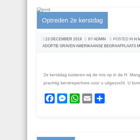
Optreden 2e kerstdag
23 DECEMBER 2019
BY
ADMIN
POSTED IN
H.
ADOPTIE GRAVEN AMERIKAANSE BEGRAAFPLAATS 
2e kerstdag luisteren wij de mis op in de H. Ma
prachtig kerstrepertoire voor u uitgezocht. U kom
F
M
W
E
D
a
e
h
m
el
c
ss
at
ail
e
e
e
s
n
b
n
A