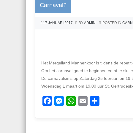
Carnaval?
o
g
p
o
er
p
17 JANUARI 2017
BY
ADMIN
POSTED IN
CARN
k
Het Mergelland Mannenkoor is tijdens de repetiti
Om het carnaval goed te beginnen en af te sluite
De carnavalsmis op Zaterdag 25 februari om19.3
Woensdag 1 maart om 19.00 uur St. Gertrudesker
F
M
W
E
D
a
e
h
m
el
c
ss
at
ail
e
e
e
s
n