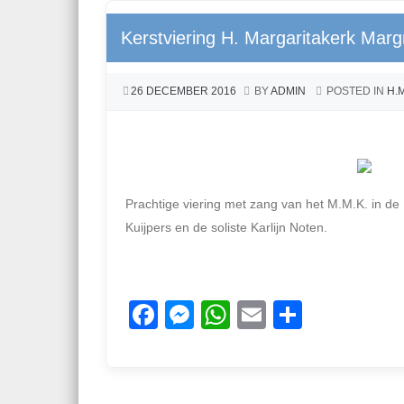
b
n
A
Kerstviering H. Margaritakerk Marg
o
g
p
o
er
p
26 DECEMBER 2016
BY
ADMIN
POSTED IN
H.
k
Prachtige viering met zang van het M.M.K. in de
Kuijpers en de soliste Karlijn Noten.
F
M
W
E
D
a
e
h
m
el
c
ss
at
ail
e
e
e
s
n