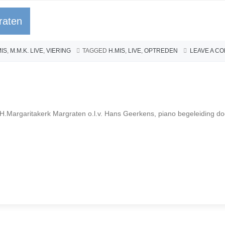
raten
MIS
,
M.M.K. LIVE
,
VIERING
TAGGED
H.MIS
,
LIVE
,
OPTREDEN
LEAVE A C
 H.Margaritakerk Margraten o.l.v. Hans Geerkens, piano begeleiding do