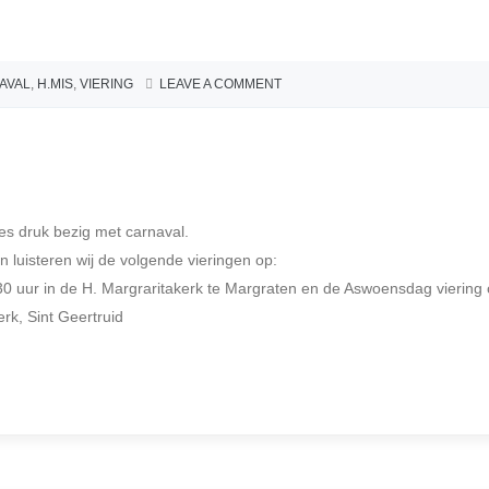
AVAL
,
H.MIS
,
VIERING
LEAVE A COMMENT
es druk bezig met carnaval.
n luisteren wij de volgende vieringen op:
0 uur in de H. Margraritakerk te Margraten en de Aswoensdag viering
k, Sint Geertruid