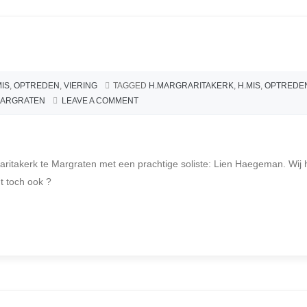
MIS
,
OPTREDEN
,
VIERING
TAGGED
H.MARGRARITAKERK
,
H.MIS
,
OPTREDE
MARGRATEN
LEAVE A COMMENT
rgaritakerk te Margraten met een prachtige soliste: Lien Haegeman. Wij
t toch ook ?